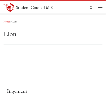
Skip to content
Student Council M.E.
Search
Men
Home
»
Lion
Lion
Ingenieur