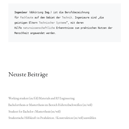
Ingenieur
 (Abkürzung 
Ing.
) ist die Berufsbezeichnung 
für 
Fachleute
 auf dem Gebiet der 
Technik
. Ingenieure sind „die 
geistigen Eltern 
Technischer Systeme
“, mit deren 
Hilfe 
naturwissenschaftliche
 Erkenntnisse zum praktischen Nutzen der 
Menschheit angewendet werden.
Neuste Beiträge
Working student (m/f/d) Materials and RF Engineering
Bachelorthesis or Masterthesis im Bereich Rührreibschweißen (m/w/d)
Student for Bachelor-/Masterthesis (m/w/d)
Studentische Hilfskraft in Produktion / Konstruktion (m/w/d) auswählen