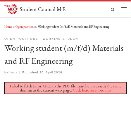
Skip to content
Student Council M.E.
Search
Men
Home
»
Open positions
»
Working student (m/f/d) Materials and RF Engineering
OPEN POSITIONS
WORKING STUDENT
Working student (m/f/d) Materials
and RF Engineering
by
Lena
|
Published
20. April 2026
Failed to fetch Error: URL to the PDF file must be on exactly the same
domain as the current web page.
Click here for more info