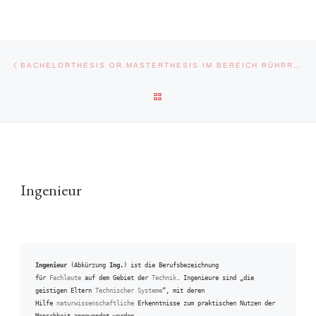
Post navigation
Previous post
BACHELORTHESIS OR MASTERTHESIS IM BEREICH RÜHRREIBSCHWEISSEN (M/W/D)
BACK TO POST LIST
Ingenieur
Ingenieur
 (Abkürzung 
Ing.
) ist die Berufsbezeichnung 
für 
Fachleute
 auf dem Gebiet der 
Technik
. Ingenieure sind „die 
geistigen Eltern 
Technischer Systeme
“, mit deren 
Hilfe 
naturwissenschaftliche
 Erkenntnisse zum praktischen Nutzen der 