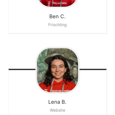
Ben
C.
Frischling
Lena
B.
Website