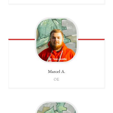
Marcel
A.
OE