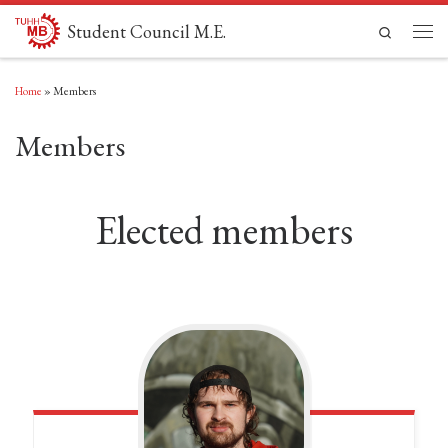
Skip to content
Student Council M.E.
Search
Men
Home
»
Members
Members
Elected members