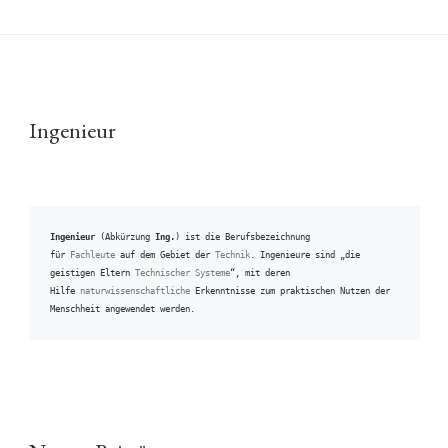
Ingenieur
Ingenieur
 (Abkürzung 
Ing.
) ist die Berufsbezeichnung 
für 
Fachleute
 auf dem Gebiet der 
Technik
. Ingenieure sind „die 
geistigen Eltern 
Technischer Systeme
“, mit deren 
Hilfe 
naturwissenschaftliche
 Erkenntnisse zum praktischen Nutzen der 
Menschheit angewendet werden.