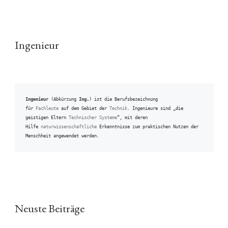
Ingenieur
Ingenieur
 (Abkürzung 
Ing.
) ist die Berufsbezeichnung 
für 
Fachleute
 auf dem Gebiet der 
Technik
. Ingenieure sind „die 
geistigen Eltern 
Technischer Systeme
“, mit deren 
Hilfe 
naturwissenschaftliche
 Erkenntnisse zum praktischen Nutzen der 
Menschheit angewendet werden.
Neuste Beiträge