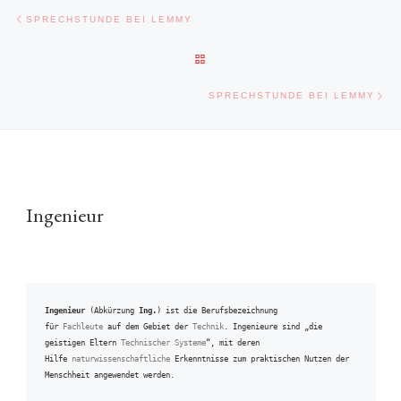
Beitragsnavigation
Vorheriger Beitrag
SPRECHSTUNDE BEI LEMMY
ZURÜCK ZUR BEITRAGSLISTE
Näc
SPRECHSTUNDE BEI LEMMY
Ingenieur
Ingenieur
 (Abkürzung 
Ing.
) ist die Berufsbezeichnung 
für 
Fachleute
 auf dem Gebiet der 
Technik
. Ingenieure sind „die 
geistigen Eltern 
Technischer Systeme
“, mit deren 
Hilfe 
naturwissenschaftliche
 Erkenntnisse zum praktischen Nutzen der 
Menschheit angewendet werden.