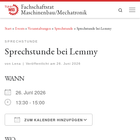
Fachschaftsrat
Zum Inhalt springen
Search
Maschinenbau/Mechatronik
Men
Start
»
Events
»
Veranstaltungen
»
Sprechstunde
»
Sprechstunde bei Lemmy
SPRECHSTUNDE
Sprechstunde bei Lemmy
von
Lena
|
Veröffentlicht am
26. Juni 2026
WANN
26. Juni 2026
13:30 - 15:00
ZUM KALENDER HINZUFÜGEN
ICS herunterladen
Google Kalender
WO