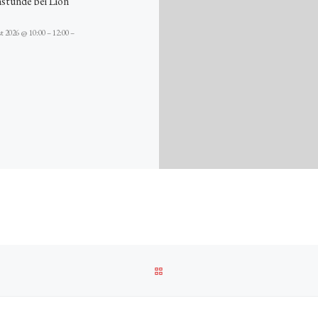
stunde bei Lion
t 2026 @ 10:00 – 12:00 –
ZURÜCK ZUR BEITRAGSLISTE