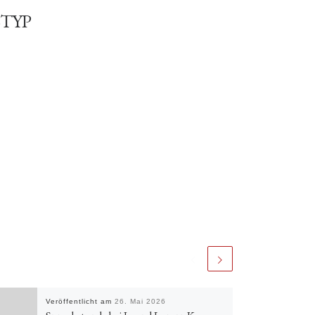
TYP
Office 365
Outlook Live
Veröffentlicht am
26. Mai 2026