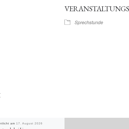
VERANSTALTUNGS
gle Kalender
iCalendar
Sprechstunde
H
ntlicht am
17. August 2026