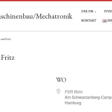
DER FSR
STU
Maschinenbau/Mechatronik
KONTAKT
EN
 und Fritz
Fritz
WO
FSR Büro
Am Schwarzenberg-Campus
Hamburg