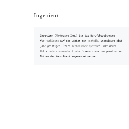
Ingenieur
Ingenieur
 (Abkürzung 
Ing.
) ist die Berufsbezeichnung 
für 
Fachleute
 auf dem Gebiet der 
Technik
. Ingenieure sind 
„die geistigen Eltern 
Technischer Systeme
“, mit deren 
Hilfe 
naturwissenschaftliche
 Erkenntnisse zum praktischen 
Nutzen der Menschheit angewendet werden.