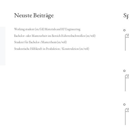
Neuste Beiträge
S
Working student (m/f/d) Materials and RF Engineering
Bachelor- oder Masterarbeit im Bereich Rührreibschweißen (m/w/d)
Student für Bachelor-/Masterthesis (m/w/d)
Studentische Hilfskraft in Produktion / Konstruktion (m/w/d)