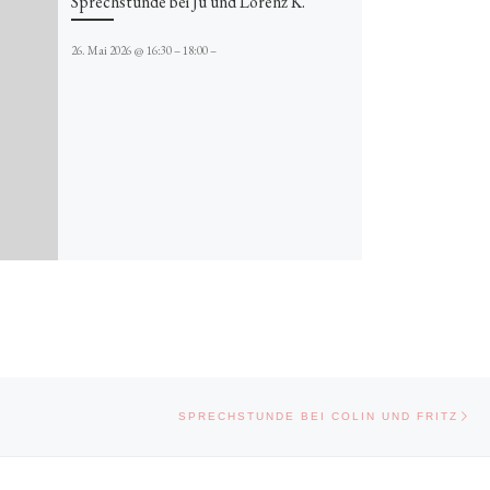
Sprechstunde bei Ju und Lorenz K.
26. Mai 2026 @ 16:30 – 18:00 –
Näc
SPRECHSTUNDE BEI COLIN UND FRITZ