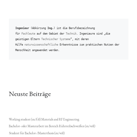
Ingenieur
 (Abkürzung 
Ing.
) ist die Berufsbezeichnung 
für 
Fachleute
 auf dem Gebiet der 
Technik
. Ingenieure sind „die 
geistigen Eltern 
Technischer Systeme
“, mit deren 
Hilfe 
naturwissenschaftliche
 Erkenntnisse zum praktischen Nutzen der 
Menschheit angewendet werden.
Neuste Beiträge
Working student (m/f/d) Materials and RF Engineering
Bachelor- oder Masterarbeit im Bereich Rührreibschweißen (m/w/d)
Student für Bachelor-/Masterthesis (m/w/d)