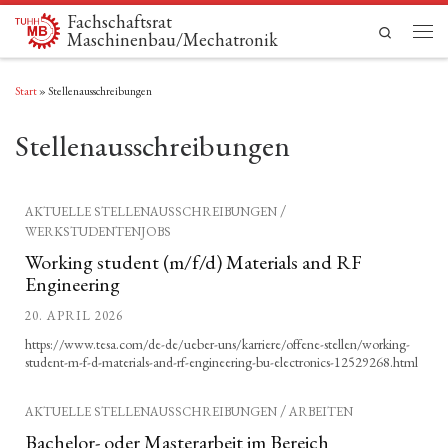
Fachschaftsrat
Zum Inhalt springen
Search
Maschinenbau/Mechatronik
Men
Start
»
Stellenausschreibungen
Stellenausschreibungen
/
AKTUELLE STELLENAUSSCHREIBUNGEN
WERKSTUDENTENJOBS
Working student (m/f/d) Materials and RF
Engineering
20. APRIL 2026
https://www.tesa.com/de-de/ueber-uns/karriere/offene-stellen/working-
student-m-f-d-materials-and-rf-engineering-bu-electronics-12529268.html
/
AKTUELLE STELLENAUSSCHREIBUNGEN
ARBEITEN
Bachelor- oder Masterarbeit im Bereich