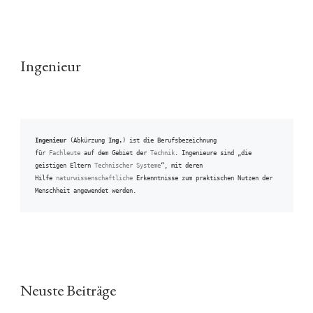
Ingenieur
Ingenieur
 (Abkürzung 
Ing.
) ist die Berufsbezeichnung 
für 
Fachleute
 auf dem Gebiet der 
Technik
. Ingenieure sind „die 
geistigen Eltern 
Technischer Systeme
“, mit deren 
Hilfe 
naturwissenschaftliche
 Erkenntnisse zum praktischen Nutzen der 
Menschheit angewendet werden.
Neuste Beiträge