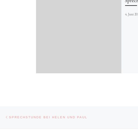
Sprech
4. Juni 2
Beitragsnavigation
Vorheriger Beitrag
SPRECHSTUNDE BEI HELEN UND PAUL