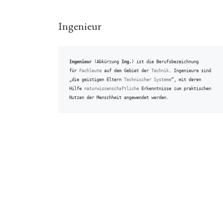
Ingenieur
Ingenieur
 (Abkürzung 
Ing.
) ist die Berufsbezeichnung 
für 
Fachleute
 auf dem Gebiet der 
Technik
. Ingenieure sind 
„die geistigen Eltern 
Technischer Systeme
“, mit deren 
Hilfe 
naturwissenschaftliche
 Erkenntnisse zum praktischen 
Nutzen der Menschheit angewendet werden.