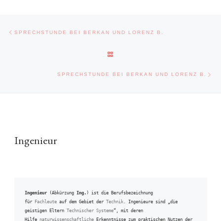
Beitragsnavigation
Vorheriger Beitrag
SPRECHSTUNDE BEI BERKAN UND LORENZ B.
ZURÜCK ZUR BEITRAGSLISTE
Näc
SPRECHSTUNDE BEI BERKAN UND LORENZ B.
Ingenieur
Ingenieur
 (Abkürzung 
Ing.
) ist die Berufsbezeichnung 
für 
Fachleute
 auf dem Gebiet der 
Technik
. Ingenieure sind „die 
geistigen Eltern 
Technischer Systeme
“, mit deren 
Hilfe 
naturwissenschaftliche
 Erkenntnisse zum praktischen Nutzen der 