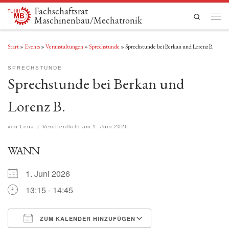
Fachschaftsrat
Zum Inhalt springen
Search
Maschinenbau/Mechatronik
Men
Start
»
Events
»
Veranstaltungen
»
Sprechstunde
»
Sprechstunde bei Berkan und Lorenz B.
SPRECHSTUNDE
Sprechstunde bei Berkan und
Lorenz B.
von
Lena
|
Veröffentlicht am
1. Juni 2026
WANN
1. Juni 2026
13:15 - 14:45
ZUM KALENDER HINZUFÜGEN