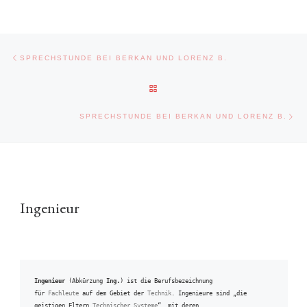
Beitragsnavigation
Vorheriger Beitrag
SPRECHSTUNDE BEI BERKAN UND LORENZ B.
ZURÜCK ZUR BEITRAGSLISTE
Näc
SPRECHSTUNDE BEI BERKAN UND LORENZ B.
Ingenieur
Ingenieur
 (Abkürzung 
Ing.
) ist die Berufsbezeichnung 
für 
Fachleute
 auf dem Gebiet der 
Technik
. Ingenieure sind „die 
geistigen Eltern 
Technischer Systeme
“, mit deren 