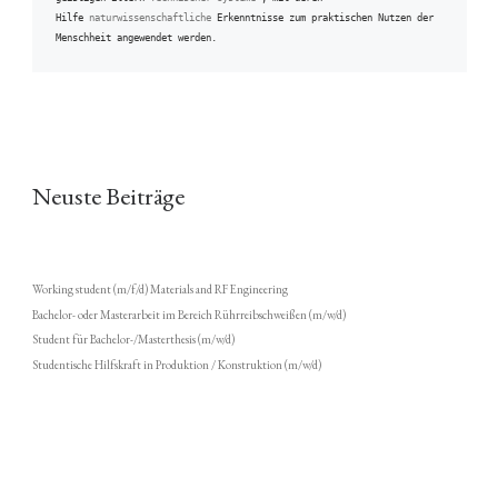
Hilfe 
naturwissenschaftliche
 Erkenntnisse zum praktischen Nutzen der 
Menschheit angewendet werden.
Neuste Beiträge
Working student (m/f/d) Materials and RF Engineering
Bachelor- oder Masterarbeit im Bereich Rührreibschweißen (m/w/d)
Student für Bachelor-/Masterthesis (m/w/d)
Studentische Hilfskraft in Produktion / Konstruktion (m/w/d)