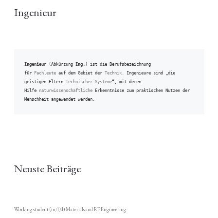
Ingenieur
Ingenieur
 (Abkürzung 
Ing.
) ist die Berufsbezeichnung 
für 
Fachleute
 auf dem Gebiet der 
Technik
. Ingenieure sind „die 
geistigen Eltern 
Technischer Systeme
“, mit deren 
Hilfe 
naturwissenschaftliche
 Erkenntnisse zum praktischen Nutzen der 
Menschheit angewendet werden.
Neuste Beiträge
Working student (m/f/d) Materials and RF Engineering