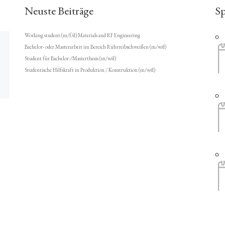
Neuste Beiträge
S
Working student (m/f/d) Materials and RF Engineering
Bachelor- oder Masterarbeit im Bereich Rührreibschweißen (m/w/d)
Student für Bachelor-/Masterthesis (m/w/d)
Studentische Hilfskraft in Produktion / Konstruktion (m/w/d)