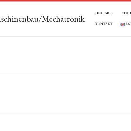
DER FSR
STU
Maschinenbau/Mechatronik
KONTAKT
EN