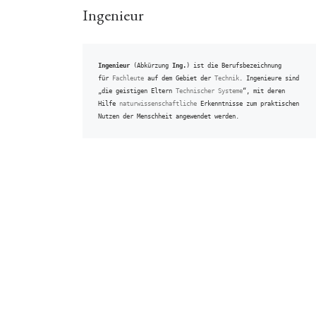
Ingenieur
Ingenieur
 (Abkürzung 
Ing.
) ist die Berufsbezeichnung 
für 
Fachleute
 auf dem Gebiet der 
Technik
. Ingenieure sind 
„die geistigen Eltern 
Technischer Systeme
“, mit deren 
Hilfe 
naturwissenschaftliche
 Erkenntnisse zum praktischen 
Nutzen der Menschheit angewendet werden.