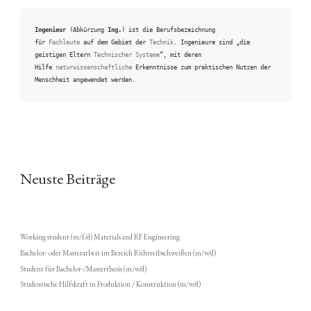
Ingenieur
 (Abkürzung 
Ing.
) ist die Berufsbezeichnung 
für 
Fachleute
 auf dem Gebiet der 
Technik
. Ingenieure sind „die 
geistigen Eltern 
Technischer Systeme
“, mit deren 
Hilfe 
naturwissenschaftliche
 Erkenntnisse zum praktischen Nutzen der 
Menschheit angewendet werden.
Neuste Beiträge
Working student (m/f/d) Materials and RF Engineering
Bachelor- oder Masterarbeit im Bereich Rührreibschweißen (m/w/d)
Student für Bachelor-/Masterthesis (m/w/d)
Studentische Hilfskraft in Produktion / Konstruktion (m/w/d)