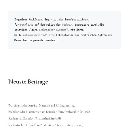
Ingenieur
 (Abkürzung 
Ing.
) ist die Berufsbezeichnung 
für 
Fachleute
 auf dem Gebiet der 
Technik
. Ingenieure sind „die 
geistigen Eltern 
Technischer Systeme
“, mit deren 
Hilfe 
naturwissenschaftliche
 Erkenntnisse zum praktischen Nutzen der 
Menschheit angewendet werden.
Neuste Beiträge
Working student (m/f/d) Materials and RF Engineering
Bachelor- oder Masterarbeit im Bereich Rührreibschweißen (m/w/d)
Student für Bachelor-/Masterthesis (m/w/d)
Studentische Hilfskraft in Produktion / Konstruktion (m/w/d)