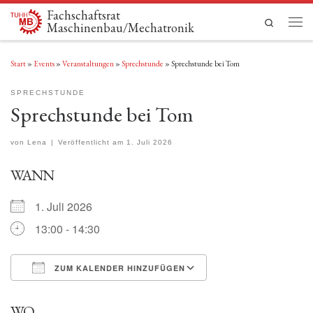
Fachschaftsrat
Zum Inhalt springen
Search
Maschinenbau/Mechatronik
Men
Start
»
Events
»
Veranstaltungen
»
Sprechstunde
»
Sprechstunde bei Tom
SPRECHSTUNDE
Sprechstunde bei Tom
von
Lena
|
Veröffentlicht am
1. Juli 2026
WANN
1. Juli 2026
13:00 - 14:30
ZUM KALENDER HINZUFÜGEN
ICS herunterladen
Google Kalender
WO