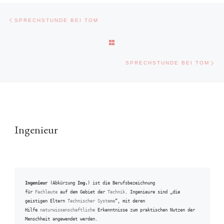
Beitragsnavigation
Vorheriger Beitrag
SPRECHSTUNDE BEI TOM
ZURÜCK ZUR BEITRAGSLISTE
Näc
SPRECHSTUNDE BEI TOM
Ingenieur
Ingenieur
 (Abkürzung 
Ing.
) ist die Berufsbezeichnung 
für 
Fachleute
 auf dem Gebiet der 
Technik
. Ingenieure sind „die 
geistigen Eltern 
Technischer Systeme
“, mit deren 
Hilfe 
naturwissenschaftliche
 Erkenntnisse zum praktischen Nutzen der 
Menschheit angewendet werden.