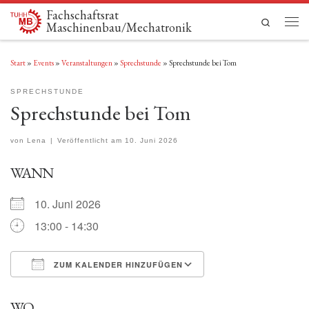
Fachschaftsrat
Zum Inhalt springen
Search
Maschinenbau/Mechatronik
Men
Start
»
Events
»
Veranstaltungen
»
Sprechstunde
»
Sprechstunde bei Tom
SPRECHSTUNDE
Sprechstunde bei Tom
von
Lena
|
Veröffentlicht am
10. Juni 2026
WANN
10. Juni 2026
13:00 - 14:30
ZUM KALENDER HINZUFÜGEN
ICS herunterladen
Google Kalender
WO