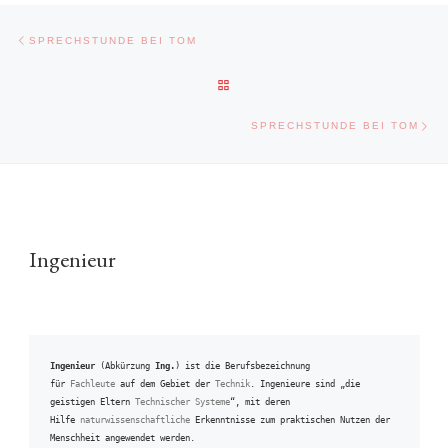
Beitragsnavigation
Vorheriger Beitrag
SPRECHSTUNDE BEI TOM
ZURÜCK ZUR BEITRAGSLISTE
Näc
SPRECHSTUNDE BEI TOM
Ingenieur
Ingenieur
 (Abkürzung 
Ing.
) ist die Berufsbezeichnung 
für 
Fachleute
 auf dem Gebiet der 
Technik
. Ingenieure sind „die 
geistigen Eltern 
Technischer Systeme
“, mit deren 
Hilfe 
naturwissenschaftliche
 Erkenntnisse zum praktischen Nutzen der 
Menschheit angewendet werden.