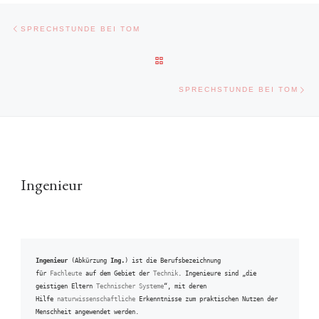
Beitragsnavigation
Vorheriger Beitrag
SPRECHSTUNDE BEI TOM
ZURÜCK ZUR BEITRAGSLISTE
Näc
SPRECHSTUNDE BEI TOM
Ingenieur
Ingenieur
 (Abkürzung 
Ing.
) ist die Berufsbezeichnung 
für 
Fachleute
 auf dem Gebiet der 
Technik
. Ingenieure sind „die 
geistigen Eltern 
Technischer Systeme
“, mit deren 
Hilfe 
naturwissenschaftliche
 Erkenntnisse zum praktischen Nutzen der 
Menschheit angewendet werden.