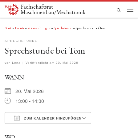
Fachschaftsrat
Zum Inhalt springen
Search
Maschinenbau/Mechatronik
Men
Start
»
Events
»
Veranstaltungen
»
Sprechstunde
»
Sprechstunde bei Tom
SPRECHSTUNDE
Sprechstunde bei Tom
von
Lena
|
Veröffentlicht am
20. Mai 2026
WANN
20. Mai 2026
13:00 - 14:30
ZUM KALENDER HINZUFÜGEN
ICS herunterladen
Google Kalender
WO