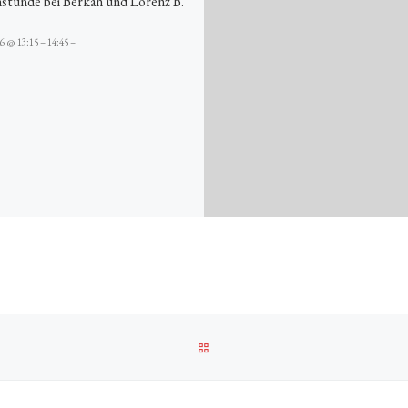
stunde bei Berkan und Lorenz B.
26 @ 13:15 – 14:45 –
ZURÜCK ZUR BEITRAGSLISTE