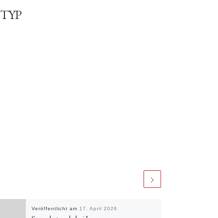
TYP
Office 365
Outlook Live
Veröffentlicht am
17. April 2026