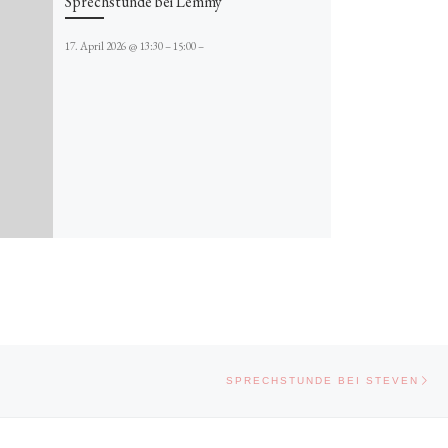
Sprechstunde bei Lemmy
17. April 2026 @ 13:30 – 15:00 –
Näc
SPRECHSTUNDE BEI STEVEN