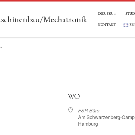
DER FSR
STU
Maschinenbau/Mechatronik
KONTAKT
EN
en
WO
FSR Büro
Am Schwarzenberg-Campus
Hamburg