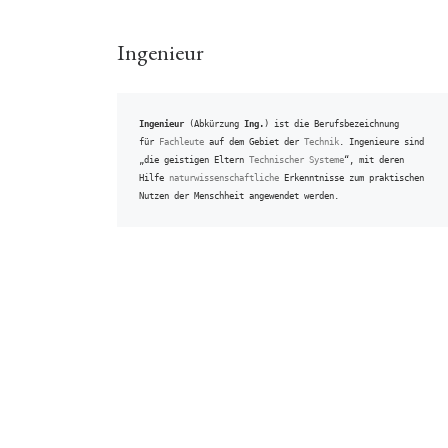
Ingenieur
Ingenieur
 (Abkürzung 
Ing.
) ist die Berufsbezeichnung 
für 
Fachleute
 auf dem Gebiet der 
Technik
. Ingenieure sind 
„die geistigen Eltern 
Technischer Systeme
“, mit deren 
Hilfe 
naturwissenschaftliche
 Erkenntnisse zum praktischen 
Nutzen der Menschheit angewendet werden.