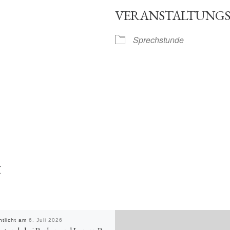
VERANSTALTUNGS
gle Kalender
iCalendar
Sprechstunde
H
ntlicht am
6. Juli 2026