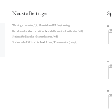
Neuste Beiträge
S
Working student (m/f/d) Materials and RF Engineering
Bachelor- oder Masterarbeit im Bereich Rührreibschweißen (m/w/d)
Student für Bachelor-/Masterthesis (m/w/d)
Studentische Hilfskraft in Produktion / Konstruktion (m/w/d)