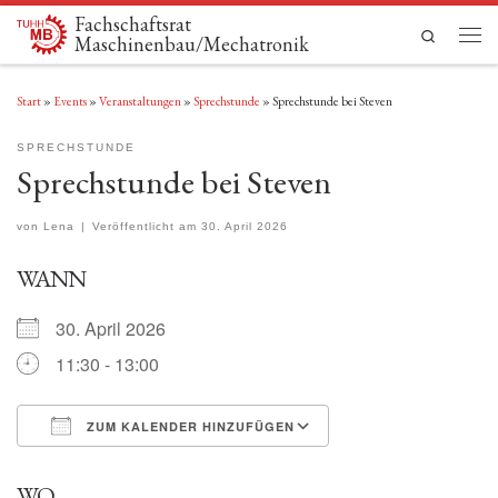
Fachschaftsrat
Zum Inhalt springen
Search
Maschinenbau/Mechatronik
Men
Start
»
Events
»
Veranstaltungen
»
Sprechstunde
»
Sprechstunde bei Steven
SPRECHSTUNDE
Sprechstunde bei Steven
von
Lena
|
Veröffentlicht am
30. April 2026
WANN
30. April 2026
11:30 - 13:00
ZUM KALENDER HINZUFÜGEN
ICS herunterladen
Google Kalender
WO