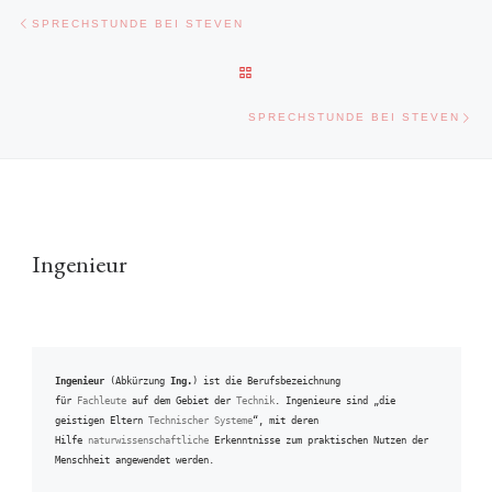
Beitragsnavigation
Vorheriger Beitrag
SPRECHSTUNDE BEI STEVEN
ZURÜCK ZUR BEITRAGSLISTE
Näc
SPRECHSTUNDE BEI STEVEN
Ingenieur
Ingenieur
 (Abkürzung 
Ing.
) ist die Berufsbezeichnung 
für 
Fachleute
 auf dem Gebiet der 
Technik
. Ingenieure sind „die 
geistigen Eltern 
Technischer Systeme
“, mit deren 
Hilfe 
naturwissenschaftliche
 Erkenntnisse zum praktischen Nutzen der 
Menschheit angewendet werden.