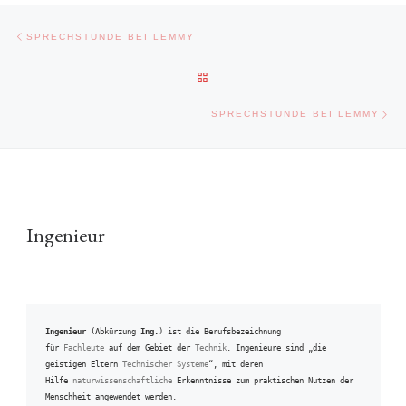
Beitragsnavigation
Vorheriger Beitrag
SPRECHSTUNDE BEI LEMMY
ZURÜCK ZUR BEITRAGSLISTE
Näc
SPRECHSTUNDE BEI LEMMY
Ingenieur
Ingenieur
 (Abkürzung 
Ing.
) ist die Berufsbezeichnung 
für 
Fachleute
 auf dem Gebiet der 
Technik
. Ingenieure sind „die 
geistigen Eltern 
Technischer Systeme
“, mit deren 
Hilfe 
naturwissenschaftliche
 Erkenntnisse zum praktischen Nutzen der 
Menschheit angewendet werden.