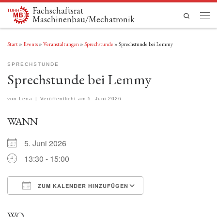
Fachschaftsrat
Zum Inhalt springen
Search
Maschinenbau/Mechatronik
Men
Start
»
Events
»
Veranstaltungen
»
Sprechstunde
»
Sprechstunde bei Lemmy
SPRECHSTUNDE
Sprechstunde bei Lemmy
von
Lena
|
Veröffentlicht am
5. Juni 2026
WANN
5. Juni 2026
13:30 - 15:00
ZUM KALENDER HINZUFÜGEN
ICS herunterladen
Google Kalender
WO