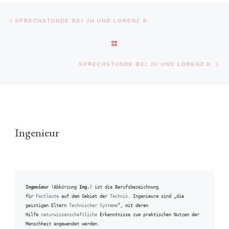
Beitragsnavigation
Vorheriger Beitrag
SPRECHSTUNDE BEI JU UND LORENZ K.
ZURÜCK ZUR BEITRAGSLISTE
Näc
SPRECHSTUNDE BEI JU UND LORENZ K.
Ingenieur
Ingenieur
 (Abkürzung 
Ing.
) ist die Berufsbezeichnung 
für 
Fachleute
 auf dem Gebiet der 
Technik
. Ingenieure sind „die 
geistigen Eltern 
Technischer Systeme
“, mit deren 
Hilfe 
naturwissenschaftliche
 Erkenntnisse zum praktischen Nutzen der 
Menschheit angewendet werden.