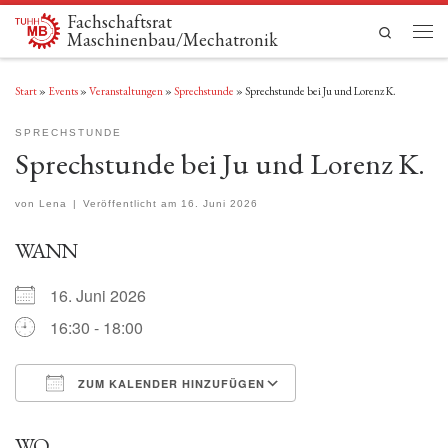
Fachschaftsrat
Zum Inhalt springen
Search
Maschinenbau/Mechatronik
Men
Start
»
Events
»
Veranstaltungen
»
Sprechstunde
»
Sprechstunde bei Ju und Lorenz K.
SPRECHSTUNDE
Sprechstunde bei Ju und Lorenz K.
von
Lena
|
Veröffentlicht am
16. Juni 2026
WANN
16. Juni 2026
16:30 - 18:00
ZUM KALENDER HINZUFÜGEN
ICS herunterladen
Google Kalender
WO