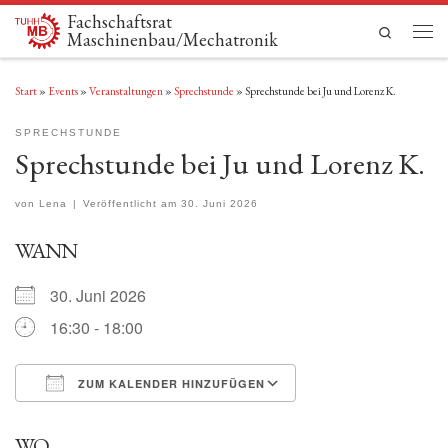
Fachschaftsrat
Zum Inhalt springen
Search
Maschinenbau/Mechatronik
Men
Start
»
Events
»
Veranstaltungen
»
Sprechstunde
»
Sprechstunde bei Ju und Lorenz K.
SPRECHSTUNDE
Sprechstunde bei Ju und Lorenz K.
von
Lena
|
Veröffentlicht am
30. Juni 2026
WANN
30. Juni 2026
16:30 - 18:00
ZUM KALENDER HINZUFÜGEN
ICS herunterladen
Google Kalender
WO