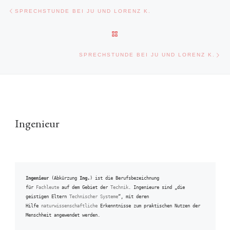
Beitragsnavigation
Vorheriger Beitrag
SPRECHSTUNDE BEI JU UND LORENZ K.
ZURÜCK ZUR BEITRAGSLISTE
Näc
SPRECHSTUNDE BEI JU UND LORENZ K.
Ingenieur
Ingenieur
 (Abkürzung 
Ing.
) ist die Berufsbezeichnung 
für 
Fachleute
 auf dem Gebiet der 
Technik
. Ingenieure sind „die 
geistigen Eltern 
Technischer Systeme
“, mit deren 
Hilfe 
naturwissenschaftliche
 Erkenntnisse zum praktischen Nutzen der 
Menschheit angewendet werden.