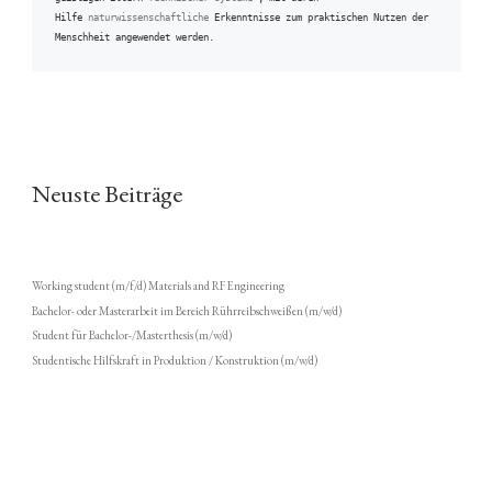
Hilfe 
naturwissenschaftliche
 Erkenntnisse zum praktischen Nutzen der 
Menschheit angewendet werden.
Neuste Beiträge
Working student (m/f/d) Materials and RF Engineering
Bachelor- oder Masterarbeit im Bereich Rührreibschweißen (m/w/d)
Student für Bachelor-/Masterthesis (m/w/d)
Studentische Hilfskraft in Produktion / Konstruktion (m/w/d)