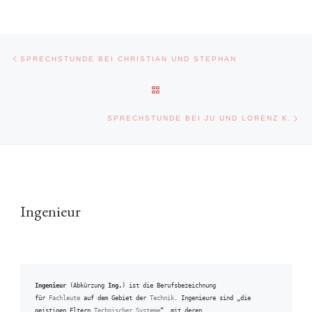
Beitragsnavigation
Vorheriger Beitrag
SPRECHSTUNDE BEI CHRISTIAN UND STEPHAN
ZURÜCK ZUR BEITRAGSLISTE
Näc
SPRECHSTUNDE BEI JU UND LORENZ K.
Ingenieur
Ingenieur
 (Abkürzung 
Ing.
) ist die Berufsbezeichnung 
für 
Fachleute
 auf dem Gebiet der 
Technik
. Ingenieure sind „die 
geistigen Eltern 
Technischer Systeme
“, mit deren 