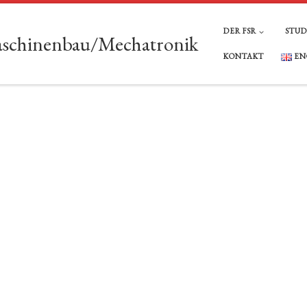
DER FSR
STU
Maschinenbau/Mechatronik
KONTAKT
EN