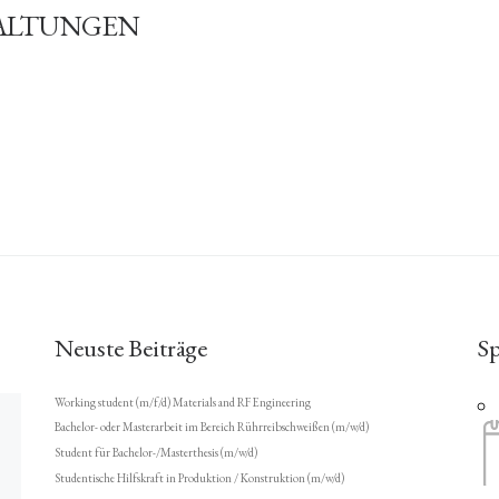
ALTUNGEN
Neuste Beiträge
S
Working student (m/f/d) Materials and RF Engineering
Bachelor- oder Masterarbeit im Bereich Rührreibschweißen (m/w/d)
Student für Bachelor-/Masterthesis (m/w/d)
Studentische Hilfskraft in Produktion / Konstruktion (m/w/d)